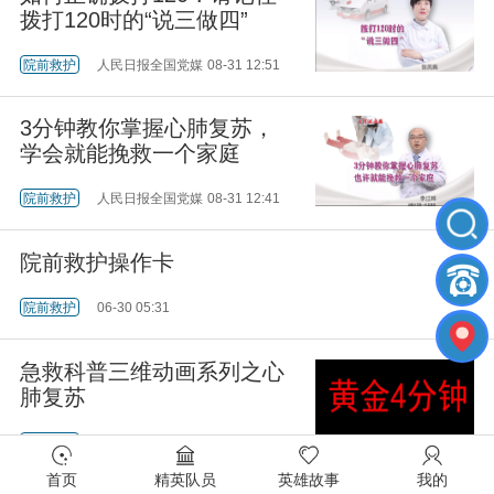
拨打120时的“说三做四”
院前救护
人民日报全国党媒
08-31 12:51
3分钟教你掌握心肺复苏，
学会就能挽救一个家庭
院前救护
人民日报全国党媒
08-31 12:41
院前救护操作卡
院前救护
06-30 05:31
急救科普三维动画系列之心
肺复苏
院前救护
02-22 22:00
首页
精英队员
英雄故事
我的