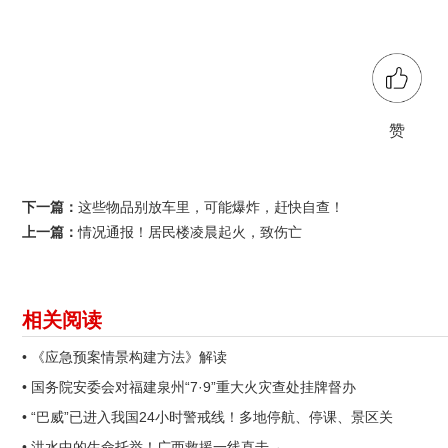
赞
下一篇：
这些物品别放车里，可能爆炸，赶快自查！
上一篇：
情况通报！居民楼凌晨起火，致伤亡
相关阅读
• 《应急预案情景构建方法》解读
• 国务院安委会对福建泉州“7·9”重大火灾查处挂牌督办
• “巴威”已进入我国24小时警戒线！多地停航、停课、景区关
• 洪水中的生命托举！广西救援一线直击→