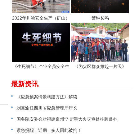
2022年川渝安全生产（矿山）
警钟长鸣
专业应急救援职工职业技能大
赛
《生死细节》企业全员安全生
《为灾区群众撑起一片天》
产警示教育片
最新资讯
《应急预案情景构建方法》解读
刘襄渝任四川省应急管理厅厅长
国务院安委会对福建泉州“7·9”重大火灾查处挂牌督办
紧急提醒！近期，多人因此被拘！