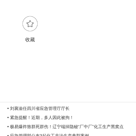
收藏
• 刘襄渝任四川省应急管理厅厅长
• 紧急提醒！近期，多人因此被拘！
• 极易爆炸致群死群伤！辽宁端掉隐秘“厂中厂”化工生产黑窝点
• 应急管理部公布3起化工非法生产典型案例