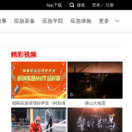
App下载
搜索
登录／
注册
故事
应急装备
应急学院
应急体验
更多
精彩视频
唱响应急管理好声音《时刻准
唐山大地震
备着》