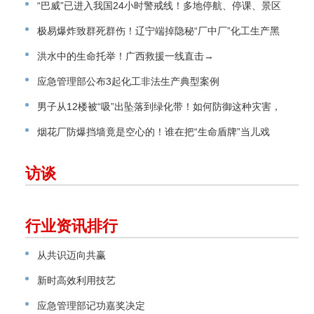
“巴威”已进入我国24小时警戒线！多地停航、停课、景区
关闭
极易爆炸致群死群伤！辽宁端掉隐秘“厂中厂”化工生产黑
窝点
洪水中的生命托举！广西救援一线直击→
应急管理部公布3起化工非法生产典型案例
男子从12楼被“吸”出坠落到绿化带！如何防御这种灾害，
请看指南→
烟花厂防爆挡墙竟是空心的！谁在把“生命盾牌”当儿戏
访谈
行业资讯排行
从共识迈向共赢
新时高效利用技艺
应急管理部记功嘉奖决定