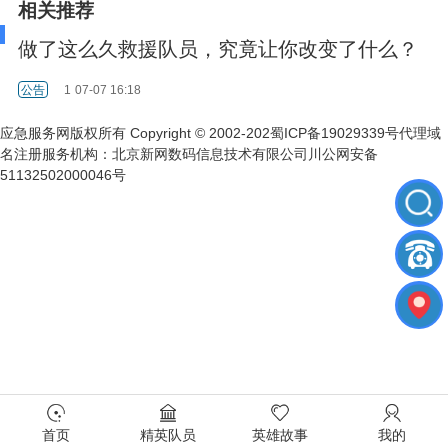
相关推荐
做了这么久救援队员，究竟让你改变了什么？
公告
1
07-07 16:18
应急服务网版权所有 Copyright © 2002-202蜀ICP备19029339号代理域
名注册服务机构：北京新网数码信息技术有限公司川公网安备
51132502000046号
首页
精英队员
英雄故事
我的