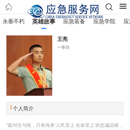
永垂不朽
英雄故事
应急装备
应急学院
应
王亮
一等功
个人简介
“面对生与死，只有传承‘人民至上 生命至上’的忠诚品格，