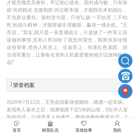
才能无愧党员身份，牢记初心使命。面对成与败，只有练
就‘尚武精武 克敌制胜’的过硬本领，才能胜任本职岗位，
不负群众重托。面对进与退，只有弘扬‘一不怕苦 二不怕
死’的战斗精神，才能突破生理极限，赢得一线生机。”王
亮说，“其实,我只是一名普通战士，只是做了一件军人应
该做的事情,党和人民却给了我无尚荣光，我将倍加珍惜
这份荣誉,坚持人民至上、生命至上，传承红色基因、担
当强军重任，让青春在党和人民最需要的地方绽放绚丽之
花!”
荣誉档案
2020年7月12日，王亮在回家休假期间，偶遇一起车祸。
发现有人落水之后，他勇敢跳下近5米的山坡，3次冲入湍
急的河流，以超乎常人的勇气、教科书般的救援方式，2
分钟挽救了一家四口的生命。 2020年7月15日，浮梁
首页
精英队员
英雄故事
我的
县人民政府授予王亮“浮梁县见义勇为先进个人”荣誉称