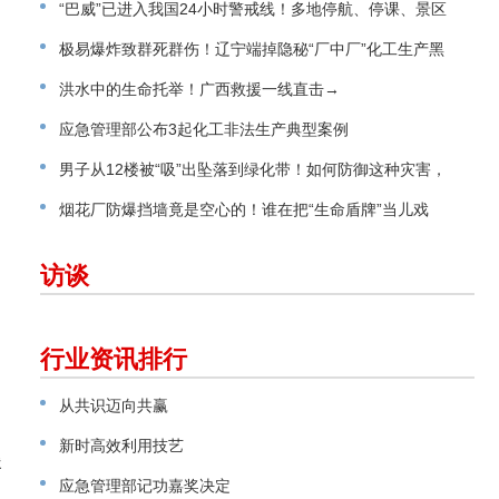
“巴威”已进入我国24小时警戒线！多地停航、停课、景区
关闭
极易爆炸致群死群伤！辽宁端掉隐秘“厂中厂”化工生产黑
窝点
洪水中的生命托举！广西救援一线直击→
应急管理部公布3起化工非法生产典型案例
男子从12楼被“吸”出坠落到绿化带！如何防御这种灾害，
请看指南→
烟花厂防爆挡墙竟是空心的！谁在把“生命盾牌”当儿戏
访谈
行业资讯排行
从共识迈向共赢
新时高效利用技艺
援
应急管理部记功嘉奖决定