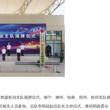
救援机动支队揭牌仪式。南宁、柳州、桂林、梧州、钦州支队
司相关人员参加。总队韦明战副总队长主持仪式，黄绍明政委出