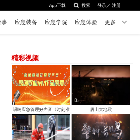
App下载
搜索
登录／
注册
故事
应急装备
应急学院
应急体验
更多
精彩视频
唱响应急管理好声音《时刻准
唐山大地震
备着》