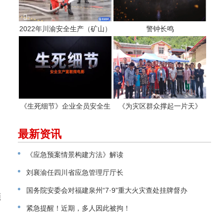
2022年川渝安全生产（矿山）
警钟长鸣
专业应急救援职工职业技能大
赛
《生死细节》企业全员安全生
《为灾区群众撑起一片天》
产警示教育片
最新资讯
《应急预案情景构建方法》解读
刘襄渝任四川省应急管理厅厅长
国务院安委会对福建泉州“7·9”重大火灾查处挂牌督办
领
紧急提醒！近期，多人因此被拘！