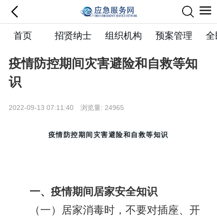
首页
招贤纳士
组织机构
预案管理
全
疫情防控期间灾害避险和自救等知
识
2022-09-13 07:11:40 浏览量: 24965
疫情防控期间灾害避险和自救等知识
一、疫情期间居家安全知识
（一）居家消毒时，不要对插座、开