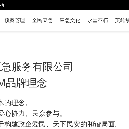
构
预案管理
全民应急
应急文化
永垂不朽
英雄
应急服务有限公司
AM品牌
理念
本的理念。
爱心协力
、
民众参与
。
于构建政企爱民、天下民安的和谐局面。