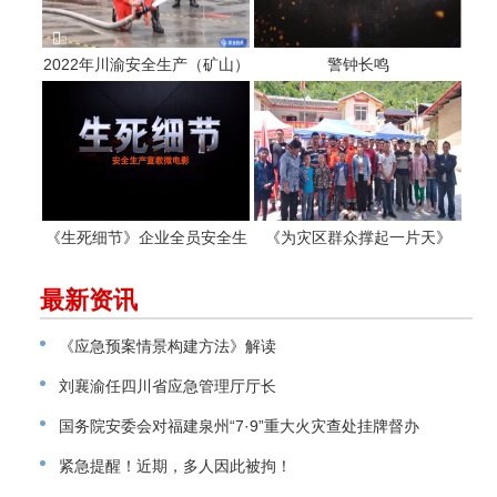
2022年川渝安全生产（矿山）
警钟长鸣
专业应急救援职工职业技能大
赛
《生死细节》企业全员安全生
《为灾区群众撑起一片天》
产警示教育片
最新资讯
《应急预案情景构建方法》解读
刘襄渝任四川省应急管理厅厅长
国务院安委会对福建泉州“7·9”重大火灾查处挂牌督办
紧急提醒！近期，多人因此被拘！