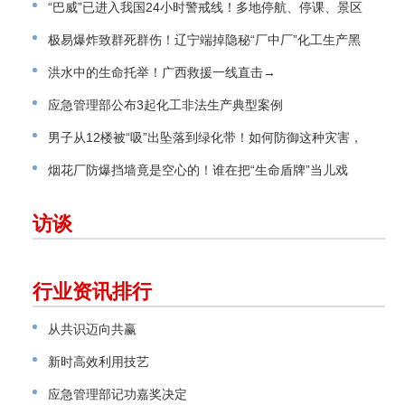
“巴威”已进入我国24小时警戒线！多地停航、停课、景区
关闭
极易爆炸致群死群伤！辽宁端掉隐秘“厂中厂”化工生产黑
窝点
洪水中的生命托举！广西救援一线直击→
应急管理部公布3起化工非法生产典型案例
男子从12楼被“吸”出坠落到绿化带！如何防御这种灾害，
请看指南→
烟花厂防爆挡墙竟是空心的！谁在把“生命盾牌”当儿戏
访谈
行业资讯排行
从共识迈向共赢
新时高效利用技艺
应急管理部记功嘉奖决定