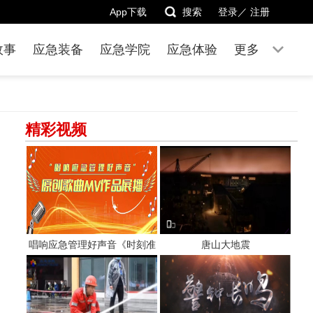
App下载
搜索
登录／
注册
故事
应急装备
应急学院
应急体验
更多
精彩视频
唱响应急管理好声音《时刻准
唐山大地震
备着》