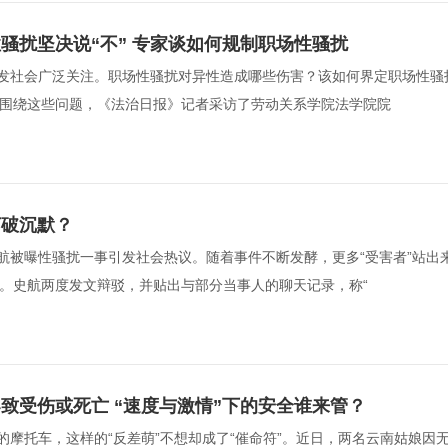
骚扰坚决说“不” 专家谈如何规制职场性骚扰
发社会广泛关注。职场性骚扰对异性造成哪些伤害？该如何界定职场性骚
围绕这些问题，《法治日报》记者采访了劳动关系学院法学院院  
打破沉默？
航被曝性骚扰一事引发社会热议。随着事件不断发酵，更多“受害者”站出
。史航两度发文辩驳，并贴出与部分当事人的聊天记录，称“  
致受伤或死亡 “速度与激情”下的安全谁来管？
的摩托车，这样的“反差萌”不想却成了“催命符”。近日，两名云南姑娘因