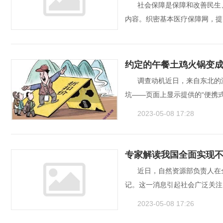
社会保障是保障和改善民生
打击欺诈骗保专项整治
内容。织密基本医疗保障网，提
管、加强宣传曝光和舆
局联合更高人民检察院
2023-05-08 17:35
约定的午餐土鸡火锅变成了
调查动机近日，来自东北的
坑——页面上显示提供的“便携式
2023-05-08 17:28
专家解读我国全面实现不
近日，自然资源部负责人在
记。这一消息引起社会广泛关注
2023-05-08 17:26