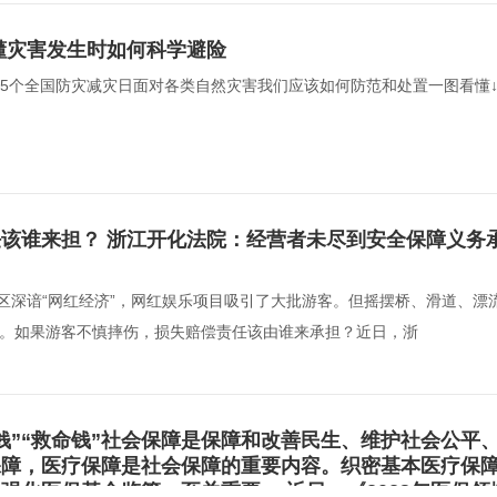
懂灾害发生时如何科学避险
15个全国防灾减灾日面对各类自然灾害我们应该如何防范和处置一图看懂↓↓↓
该谁来担？ 浙江开化法院：经营者未尽到安全保障义务
区深谙“网红经济”，网红娱乐项目吸引了大批游客。但摇摆桥、滑道、漂
。如果游客不慎摔伤，损失赔偿责任该由谁来承担？近日，浙  
钱”“救命钱”社会保障是保障和改善民生、维护社会公平
保障，医疗保障是社会保障的重要内容。织密基本医疗保
金监管，至关重要。 近日，《2023年医保领域