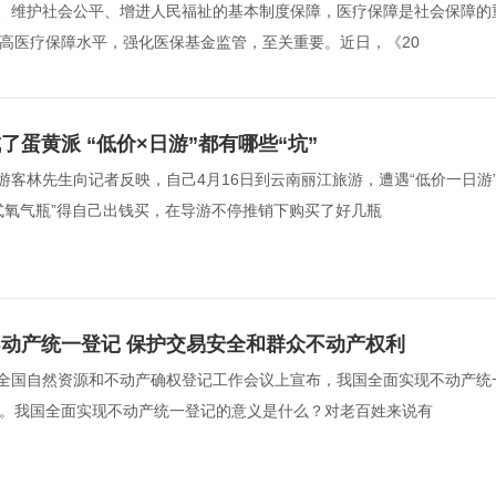
、维护社会公平、增进人民福祉的基本制度保障，医疗保障是社会保障的
工作方案》印发。这一方案从聚焦整治重点、强化大数据
高医疗保障水平，强化医保基金监管，至关重要。近日，《20  
情监测、健全长效机制等方面明确了工作举措。这是国家
、公
蛋黄派 “低价×日游”都有哪些“坑”
游客林先生向记者反映，自己4月16日到云南丽江旅游，遭遇“低价一日游
氧气瓶”得自己出钱买，在导游不停推销下购买了好几瓶  
动产统一登记 保护交易安全和群众不动产权利
全国自然资源和不动产确权登记工作会议上宣布，我国全面实现不动产统
。我国全面实现不动产统一登记的意义是什么？对老百姓来说有  