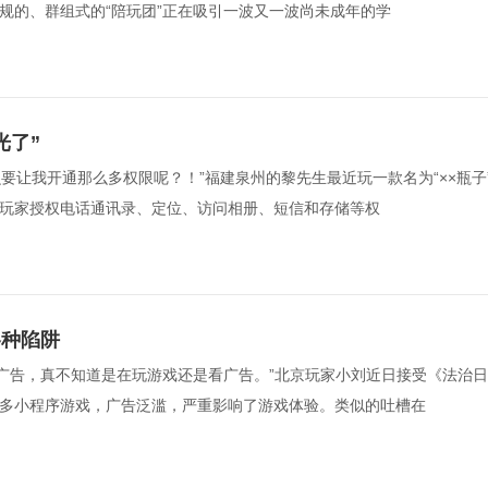
规的、群组式的“陪玩团”正在吸引一波又一波尚未成年的学  
光了”
要让我开通那么多权限呢？！”福建泉州的黎先生最近玩一款名为“××瓶子
玩家授权电话通讯录、定位、访问相册、短信和存储等权  
各种陷阱
个广告，真不知道是在玩游戏还是看广告。”北京玩家小刘近日接受《法治
多小程序游戏，广告泛滥，严重影响了游戏体验。类似的吐槽在  