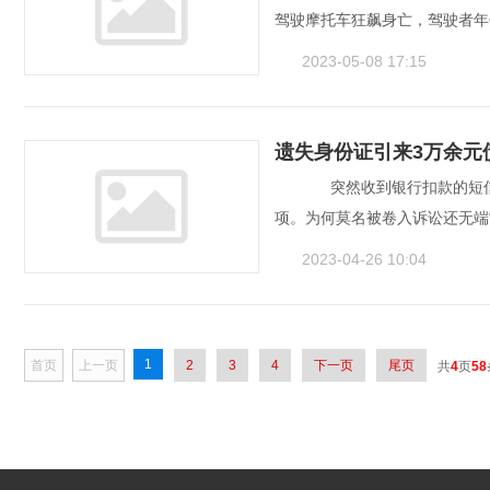
驾驶摩托车狂飙身亡，驾驶者年
2023-05-08 17:15
遗失身份证引来3万余元
   　突然收到银行扣款
项。为何莫名被卷入诉讼还无端“
2023-04-26 10:04
1
首页
上一页
2
3
4
下一页
尾页
共
4
页
58