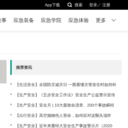
App下载
搜索
登录／
注册
故事
应急装备
应急学院
应急体验
更多
推荐资讯
【生活安全】全国防灾减灾日 一图看懂灾害发生时如何科
学避险
【生产安全】《五步安全工作法》安全生产公益警示宣传
片
【生产安全】安全月 | 10大最致命违章、200个事故瞬间
动图
【出行安全】高空抛物伤人害命，如何应对这颗头顶炸
弹？
【生产安全】近年来重特大安全生产事故警示片（2020