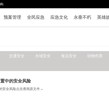
构
预案管理
全民应急
应急文化
永垂不朽
英雄
交通安全
水域安全
食品安全
动物伤害
处置中的安全风险
的安全风险点击查阅原文件→  