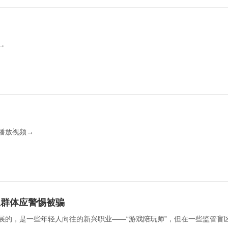
  
放视频→  
生群体应警惕被骗
展的，是一些年轻人向往的新兴职业——“游戏陪玩师”，但在一些监管盲