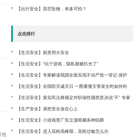
版）
【出行安全】高空坠物，有多可怕？
点击排行
【生活安全】厨房用火安全
【生活安全】“玩个游戏，隐私都被扒光了”
【生活安全】专家解读我国全面实现不动产统一登记 保护
交易安全和群众不
【生活安全】全国防灾减灾日 一图看懂灾害发生时如何科
学避险
【生活安全】落实民法典规定对职场性骚扰坚决说“不” 专家
谈如何规制职
【生产安全】请把安全放在心上
【生活安全】小游戏里广告泛滥暗藏各种陷阱
【生活安全】进入花粉高峰期，花粉过敏怎么办
区也