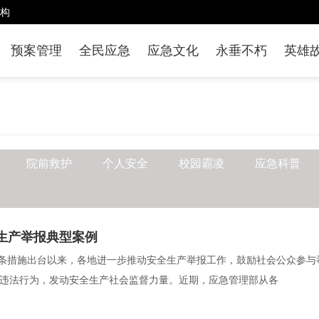
构
预案管理
全民应急
应急文化
永垂不朽
英雄
院前救护
个人安全
校园霸凌
应急科普
生产举报典型案例
条措施出台以来，各地进一步推动安全生产举报工作，鼓励社会公众参与
违法行为，发动安全生产社会监督力量。近期，应急管理部从各  