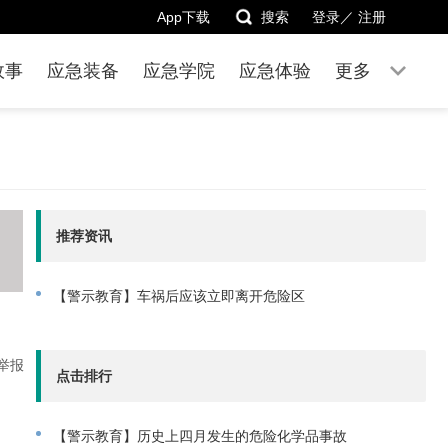
App下载
搜索
登录／
注册
故事
应急装备
应急学院
应急体验
更多
推荐资讯
【警示教育】车祸后应该立即离开危险区
举报
点击排行
【警示教育】历史上四月发生的危险化学品事故