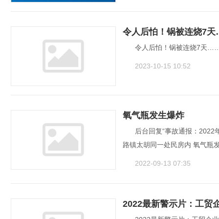
令人后怕！锅被连烧7天
令人后怕！锅被连烧7天……
2023-10-15 10:52
氧气瓶发生爆炸
后台回复“事故通报：202
路镇太胡同一处民房内 氧气瓶发
2022-09-13 07:35
2022最新警示片：工贸