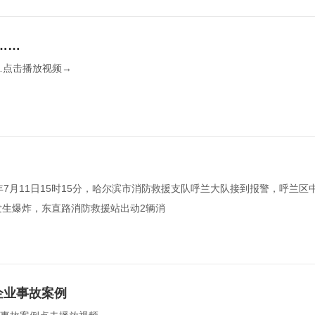
……
点击播放视频→  
2年7月11日15时15分，哈尔滨市消防救援支队呼兰大队接到报警，呼兰区
生爆炸，东直路消防救援站出动2辆消  
企业事故案例