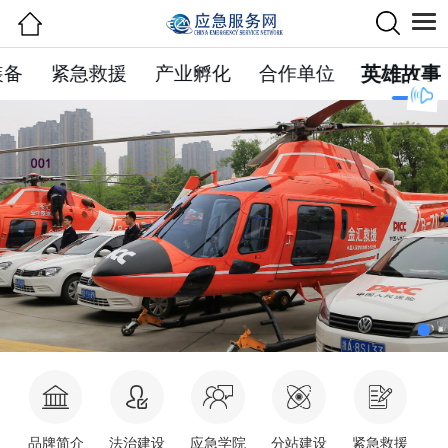
装备
紧急救援
产业孵化
合作单位
英雄故事
品牌简介
法治建设
应急学院
分站建设
紧急救援