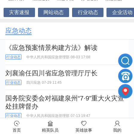
灾害速报
网站动态
行业动态
企业活动
应急动态
《应急预案情景构建方法》解读
行业动态
中华人民共和国应急管理部
08-03 17:08
刘襄渝任四川省应急管理厅厅长
行业动态
四川应急
07-29 11:45
国务院安委会对福建泉州“7·9”重大火灾查
处挂牌督办
行业动态
中华人民共和国应急管理部
07-13 19:47
首页
精英队员
英雄故事
我的
紧急提醒！近期，多人因此被拘！