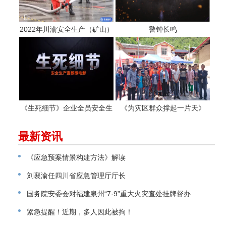
2022年川渝安全生产（矿山）
警钟长鸣
专业应急救援职工职业技能大
赛
《生死细节》企业全员安全生
《为灾区群众撑起一片天》
产警示教育片
最新资讯
《应急预案情景构建方法》解读
刘襄渝任四川省应急管理厅厅长
国务院安委会对福建泉州“7·9”重大火灾查处挂牌督办
紧急提醒！近期，多人因此被拘！