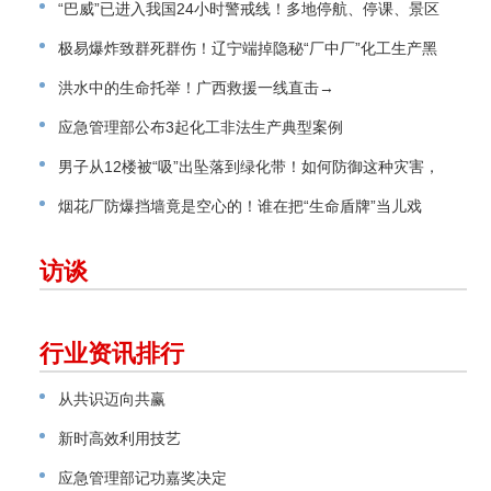
“巴威”已进入我国24小时警戒线！多地停航、停课、景区
关闭
极易爆炸致群死群伤！辽宁端掉隐秘“厂中厂”化工生产黑
窝点
洪水中的生命托举！广西救援一线直击→
应急管理部公布3起化工非法生产典型案例
男子从12楼被“吸”出坠落到绿化带！如何防御这种灾害，
请看指南→
烟花厂防爆挡墙竟是空心的！谁在把“生命盾牌”当儿戏
访谈
行业资讯排行
从共识迈向共赢
新时高效利用技艺
应急管理部记功嘉奖决定