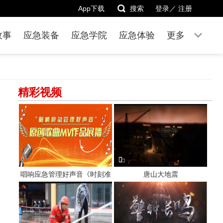
App下载
搜索
登录／
注册
故事
应急装备
应急学院
应急体验
更多
精彩视频
唱响应急管理好声音《时刻准
唐山大地震
备着》