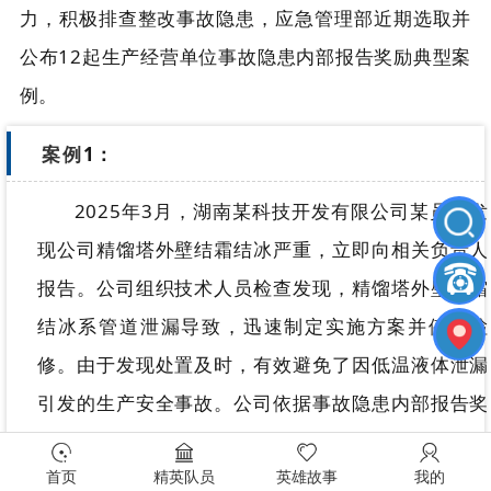
力，积极排查整改事故隐患，
应急管理部近期选取并
公布
12
起
生产经营单位
事故隐患内部报告奖励
典型案
例。
案例
1
：
2025
年
3
月，湖南某科技开发有限公司某员工发
现公司精馏塔外壁结霜结冰严重，立即向相关负责人
报告。公司组织技术人员检查发现，精馏塔外壁结霜
结冰系管道泄漏导致，迅速制定实施方案并停车检
修。由于发现处置及时，有效避免了因低温液体泄漏
引发的生产安全事故。公司依据事故隐患内部报告奖
励制度规定，
奖励该员工
3000元。
首页
精英队员
英雄故事
我的